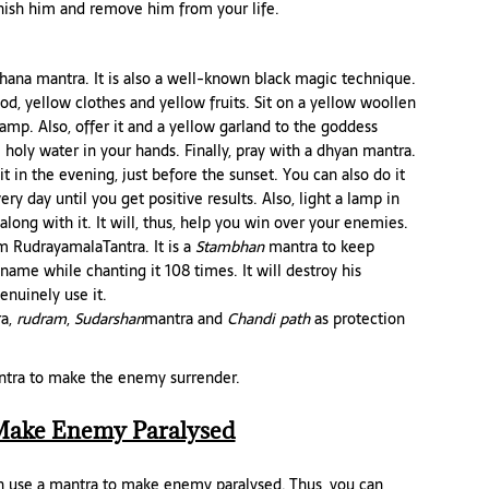
nish him and remove him from your life.
hana mantra. It is also a well-known black magic technique.
od, yellow clothes and yellow fruits. Sit on a yellow woollen
lamp. Also, offer it and a yellow garland to the goddess
 holy water in your hands. Finally, pray with a dhyan mantra.
t in the evening, just before the sunset. You can also do it
ery day until you get positive results. Also, light a lamp in
 along with it. It will, thus, help you win over your enemies.
 RudrayamalaTantra. It is a
Stambhan
mantra to keep
ame while chanting it 108 times. It will destroy his
enuinely use it.
a,
rudram
,
Sudarshan
mantra and
Chandi path
as protection
ntra to make the enemy surrender.
Make Enemy Paralysed
n use a mantra to make enemy paralysed. Thus, you can