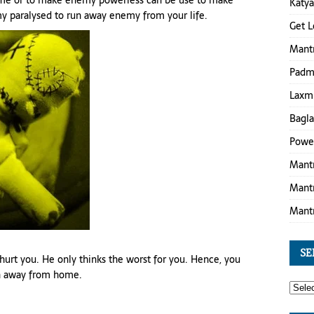
e or to make enemy powerless can be use to make
Katya
 paralysed to run away enemy from your life.
Get L
Mant
Padma
Laxmi
Bagla
Power
Mantr
Mantr
Mant
SE
hurt you. He only thinks the worst for you. Hence, you
n away from home.