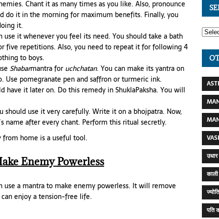
emies. Chant it as many times as you like. Also, pronounce
SE
ld do it in the morning for maximum benefits. Finally, you
oing it.
n use it whenever you feel its need. You should take a bath
r five repetitions. Also, you need to repeat it for following 4
othing to boys.
OT
 use
Shabar
mantra for
uchchatan
. You can make its yantra on
 do. Use pomegranate pen and saffron or turmeric ink.
AST
d have it later on. Do this remedy in ShuklaPaksha. You will
MAN
 should use it very carefully. Write it on a bhojpatra. Now,
MAN
s name after every chant. Perform this ritual secretly.
from home is a useful tool.
VAS
उधार 
Make Enemy Powerless
काली 
an use a mantra to make enemy powerless. It will remove
ज्योति
can enjoy a tension-free life.
पति क