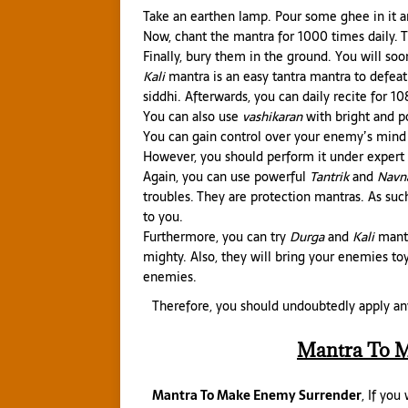
Take an earthen lamp. Pour some ghee in it an
Now, chant the mantra for 1000 times daily. T
Finally, bury them in the ground. You will soon
Kali
mantra is an easy tantra mantra to defeat 
siddhi. Afterwards, you can daily recite for 10
You can also use
vashikaran
with bright and po
You can gain control over your enemy’s mind a
However, you should perform it under expert
Again, you can use powerful
Tantrik
and
Navn
troubles. They are protection mantras. As s
to you.
Furthermore, you can try
Durga
and
Kali
mantr
mighty. Also, they will bring your enemies toy
enemies.
Therefore, you should undoubtedly apply a
Mantra To 
Mantra To Make Enemy Surrender
, If you