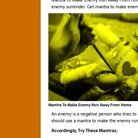
Mantra To Make Enemy Run Away From Hom
enemy surrender. Get mantra to make enemy
Mantra To Make Enemy Run Away From Home
An enemy is a negative person who tries to 
should use a mantra to make the enemy ru
Accordingly, Try These Mantras;