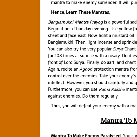
mantra to make enemy surrender. It will pu
Hence, Learn These Mantras;
Banglamukhi Mantra Prayog
is a powerful sad
Begin it on a Thursday evening. Use yellow fo
sheet and face east. Now, light a mustard oil 
Banglamukhi. Then, light incense and sprinkle
You can also try the very popular
Surya
Chant i
for 108 times at sunrise with a rosary. Do it ev
front of Lord Surya. Finally, do aarti and chant
Again, recite an
Aghori
protection mantra from
control over the enemies. Take your enemy’s n
intellect. However, you should carefully and g
Furthermore, you can use
Rama Raksha
mantr
against enemies. Do them regularly.
Thus, you will defeat your enemy with a ma
Mantra To 
Mantra To Make Enemy Paralysed
, You ca