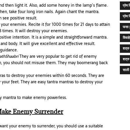
d then light it. Also, add some honey in the lamp’s flame.
प्रेम
hen, take four long iron nails. Again chant the mantra.
प्रेम
 see positive result.
your enemies. Recite it for 1000 times for 21 days to attain
फसा 
8 times. It will destroy your enemies.
sitive intention. It is a simple and straightforward mantra.
विवाह
nd body. It will give excellent and effective result.
शत्रु
 guidance.
athShaabri
They are very popular to get rid of enemy
शत्रु
uch, you should not misuse them. They may boomerang back
साली 
as to destroy your enemies within 60 seconds. They are
 your feet. They are easy tantra mantras to destroy your
ny mantra to make enemy powerless.
Make Enemy Surrender
 want your enemy to surrender, you should use a suitable