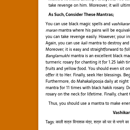
take revenge on him. Moreover, it will ulti
As Such, Consider These Mantras;
You can use black magic spells and
vashikara
maran
mantra where his pains will be equival
you can take revenge easily. However, your in
Again, you can use
kali
mantra to destroy and 
Moreover, it is easy and straightforward to fo
Banglamukhi
mantra is an excellent black ma
turmeric rosary for chanting it for 1.25 lakh 
fruits and yellow food. You should even sit on
offer it to Her. Finally, seek Her blessings. B
Furthermore, do Mahakalipooja daily at night
mantra for 11 times with black hakik rosary. D
rosary on the neck for lifetime. Finally, chant
Thus, you should use a mantra to make ene
Vashikar
Tags:
काली शत्रु विनाशक मंत्र
,
शत्रु को घर से भगाने का 