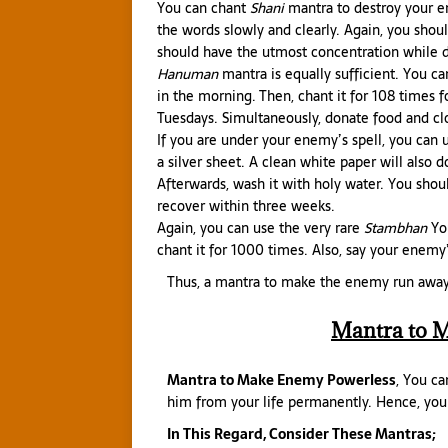
You can chant
Shani
mantra to destroy your en
the words slowly and clearly. Again, you shou
should have the utmost concentration while d
Hanuman
mantra is equally sufficient. You ca
in the morning. Then, chant it for 108 times fo
Tuesdays. Simultaneously, donate food and cl
If you are under your enemy’s spell, you can
a silver sheet. A clean white paper will also
Afterwards, wash it with holy water. You shoul
recover within three weeks.
Again, you can use the very rare
Stambhan
You
chant it for 1000 times. Also, say your enemy’
Thus, a mantra to make the enemy run away 
Mantra to 
Mantra to Make Enemy Powerless
, You c
him from your life permanently. Hence, you 
In This Regard, Consider These Mantras;