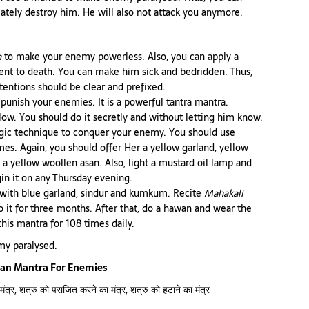
mately destroy him. He will also not attack you anymore.
n
to make your enemy powerless. Also, you can apply a
ent to death. You can make him sick and bedridden. Thus,
tentions should be clear and prefixed.
punish your enemies. It is a powerful tantra mantra.
llow. You should do it secretly and without letting him know.
gic technique to conquer your enemy. You should use
times. Again, you should offer Her a yellow garland, yellow
 a yellow woollen asan. Also, light a mustard oil lamp and
egin it on any Thursday evening.
 with blue garland, sindur and kumkum. Recite
Mahakali
o it for three months. After that, do a hawan and wear the
 this mantra for 108 times daily.
my paralysed.
an Mantra For Enemies
मंत्र
,
शत्रु को पराजित करने का मंत्र
,
शत्रु को हटाने का मंत्र